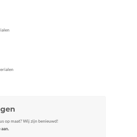
ialen
erialen
agen
us op maat? Wij zijn benieuwd!
e aan.