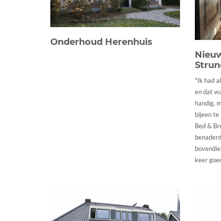
Onderhoud Herenhuis
Nieu
Strun
"Ik had a
en dat wa
handig, m
bijeen te
Bed & Bre
benaderde
bovendien
keer goed