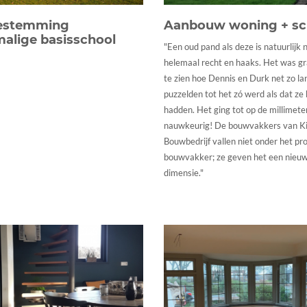
estemming
Aanbouw woning + sc
alige basisschool
"Een oud pand als deze is natuurlijk 
helemaal recht en haaks. Het was g
te zien hoe Dennis en Durk net zo la
puzzelden tot het zó werd als dat ze
hadden. Het ging tot op de millimete
nauwkeurig! De bouwvakkers van K
Bouwbedrijf vallen niet onder het pr
bouwvakker; ze geven het een nieu
dimensie."