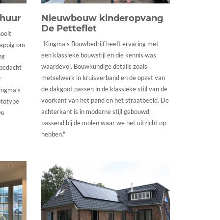
huur
Nieuwbouw kinderopvang
De Petteflet
nooi
t
"Kingma’s Bouwbedrijf heeft ervaring met
rappig om
een klassieke bouwstijl en die kennis was
ng
waardevol. Bouwkundige details zoals
 bedacht
metselwerk in kruisverband en de opzet van
r
de dakgoot passen in de klassieke stijl van de
ingma's
voorkant van het pand en het straatbeeld. De
ototype
achterkant is in moderne stijl gebouwd,
we
passend bij de molen waar we het uitzicht op
hebben."