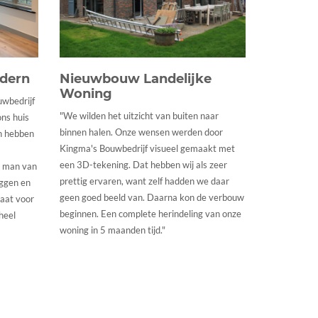
odern
Nieuwbouw Landelijke
Woning
uwbedrijf
"We wilden het uitzicht van buiten naar
ons huis
binnen halen. Onze wensen werden door
n hebben
Kingma's Bouwbedrijf visueel gemaakt met
een 3D-tekening. Dat hebben wij als zeer
n man van
prettig ervaren, want zelf hadden we daar
eggen en
geen goed beeld van. Daarna kon de verbouw
gaat voor
beginnen. Een complete herindeling van onze
heel
woning in 5 maanden tijd."