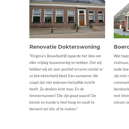
Renovatie Dokterswoning
Boerd
"Kingma's Bouwbedrijf opperde het idee om
Wat bego
elke vrijdag bouwoverleg te hebben. Dat wij
stalmuur
hebben wij als zeer positief ervaren omdat er
oude boer
zo betrokkenheid bleef. Een aannemer die
zijn met
snapt dat niet iedereen hetzelfde inzicht
communic
heeft. Ze denken écht mee. En de
berekenin
timmermannen? Die zijn goud waard! De
met timm
kennis en kunde is heel hoog en nooit te
missen ze
beroerd om iets af te maken."