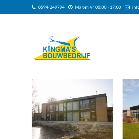
0594-249794
Ma t/m Vr 08:00 - 17:00
inf