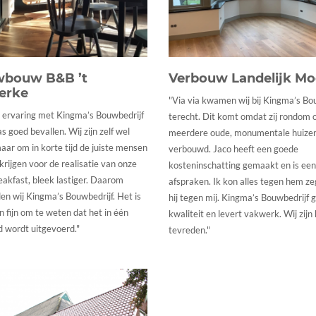
wbouw B&B ’t
Verbouw Landelijk M
erke
"Via via kwamen wij bij Kingma’s Bo
l ervaring met Kingma’s Bouwbedrijf
terecht. Dit komt omdat zij rondom 
s goed bevallen. Wij zijn zelf wel
meerdere oude, monumentale huize
aar om in korte tijd de juiste mensen
verbouwd. Jaco heeft een goede
 krijgen voor de realisatie van onze
kosteninschatting gemaakt en is ee
akfast, bleek lastiger. Daarom
afspraken. Ik kon alles tegen hem z
n wij Kingma’s Bouwbedrijf. Het is
hij tegen mij. Kingma’s Bouwbedrijf 
 fijn om te weten dat het in één
kwaliteit en levert vakwerk. Wij zijn 
 wordt uitgevoerd."
tevreden."