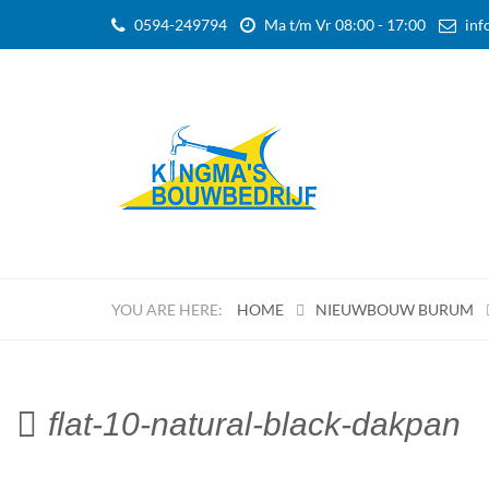
0594-249794
Ma t/m Vr 08:00 - 17:00
inf
HOME
NIEUWBOUW BURUM
flat-10-natural-black-dakpan