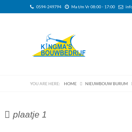
0594-249794
Ma t/m Vr 08:00 - 17:00
inf
HOME
NIEUWBOUW BURUM
plaatje 1