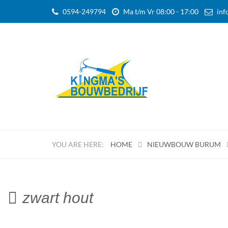
0594-249794
Ma t/m Vr 08:00 - 17:00
inf
HOME
NIEUWBOUW BURUM
zwart hout