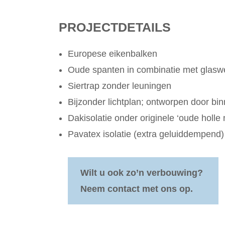
PROJECTDETAILS
Europese eikenbalken
Oude spanten in combinatie met glasw
Siertrap zonder leuningen
Bijzonder lichtplan; ontworpen door bin
Dakisolatie onder originele ‘oude holl
Pavatex isolatie (extra geluiddempend)
Wilt u ook zo’n verbouwing?
Neem contact met ons op.