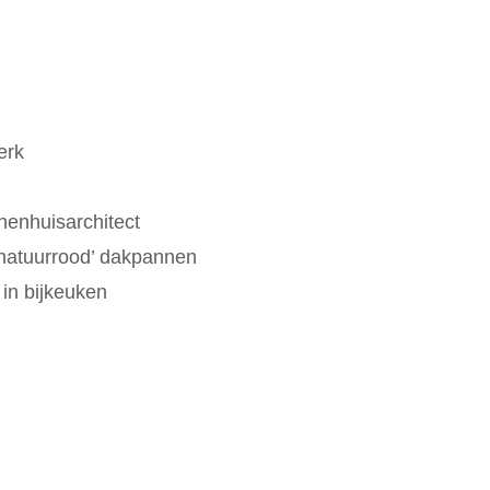
erk
nenhuisarchitect
e natuurrood’ dakpannen
 in bijkeuken