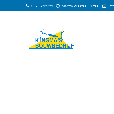
0594-249794
Ma t/m Vr 08:00 - 17:00
inf