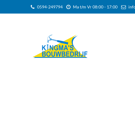
0594-249794
Ma t/m Vr 08:00 - 17:00
inf