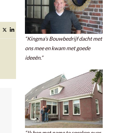
“Kingma’s Bouwbedrijf dacht met
ons mee en kwam met goede
ideeën.”
“Ik ben met name te spreken over