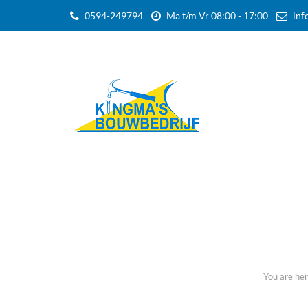
0594-249794
Ma t/m Vr 08:00 - 17:00
inf