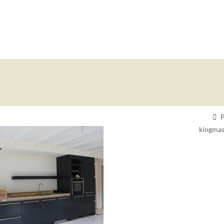
P
kingmas