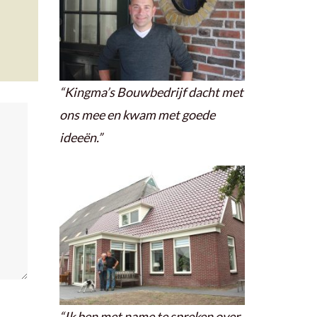
“Kingma’s Bouwbedrijf dacht met
ons mee en kwam met goede
ideeën.”
“Ik ben met name te spreken over