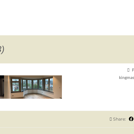
3)
P
kingmas
Share: