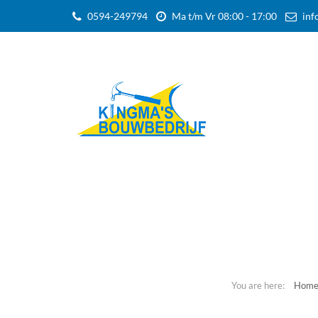
0594-249794
Ma t/m Vr 08:00 - 17:00
inf
Hom