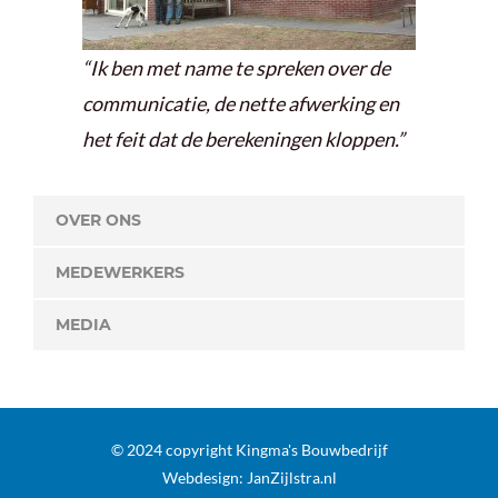
“Ik ben met name te spreken over de
communicatie, de nette afwerking en
het feit dat de berekeningen kloppen.”
OVER ONS
MEDEWERKERS
MEDIA
© 2024 copyright Kingma's Bouwbedrijf
Webdesign:
JanZijlstra.nl